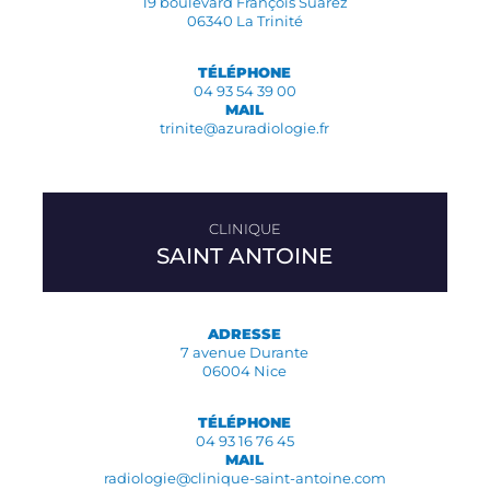
19 boulevard François Suarez
06340 La Trinité
TÉLÉPHONE
04 93 54 39 00
MAIL
trinite@azuradiologie.fr
SAINT ANTOINE
ADRESSE
7 avenue Durante
06004 Nice
TÉLÉPHONE
04 93 16 76 45
MAIL
radiologie@clinique-saint-antoine.com