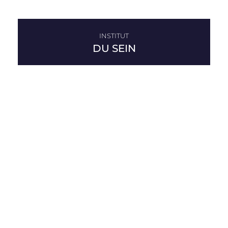
DU SEIN
ADRESSE
2 avenue de Rimiez
06105 Nice
TÉLÉPHONE
04 22 53 07 41
MAIL
senologie@azuradiologie.fr