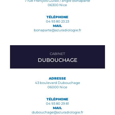
7 rue François Guisol / angle Bonaparte
06300 Nice
TÉLÉPHONE
04 93 80 23 23
MAIL
bonaparte@azuradiologie.fr
DUBOUCHAGE
ADRESSE
43 boulevard Dubouchage
06000 Nice
TÉLÉPHONE
04 93 80 29 81
MAIL
dubouchage@azuradiologie.fr