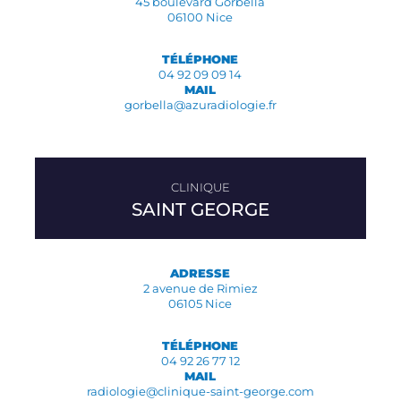
45 boulevard Gorbella
06100 Nice
TÉLÉPHONE
04 92 09 09 14
MAIL
gorbella@azuradiologie.fr
SAINT GEORGE
ADRESSE
2 avenue de Rimiez
06105 Nice
TÉLÉPHONE
04 92 26 77 12
MAIL
radiologie@clinique-saint-george.com