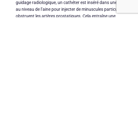
guidage radiologique, un cathéter est inséré dans une artère
au niveau de l’aine pour injecter de minuscules particules qui
obstruent les artères prostatiques. Cela entraîne une
diminution progressive du volume de la prostate, soulageant
ainsi les symptômes urinaires
LES AVANTAGES DE L’EMBOLISATION DE LA
PROSTATE
Mini-invasive
: Pas de chirurgie ouverte, pas de cicatrices
majeures.
Récupération rapide
: Retour à la normale en quelques jours.
Efficacité prouvée
: Réduction significative des symptômes
urinaires.